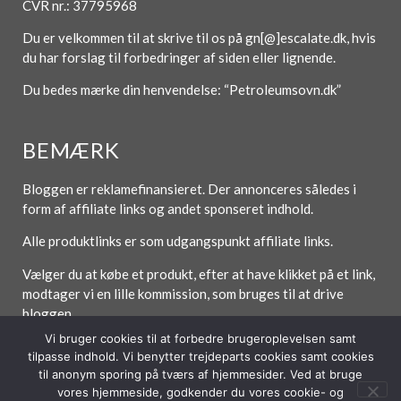
CVR nr.: 37795968
Du er velkommen til at skrive til os på gn[@]escalate.dk, hvis
du har forslag til forbedringer af siden eller lignende.
Du bedes mærke din henvendelse: “Petroleumsovn.dk”
BEMÆRK
Bloggen er reklamefinansieret. Der annonceres således i
form af affiliate links og andet sponseret indhold.
Alle produktlinks er som udgangspunkt affiliate links.
Vælger du at købe et produkt, efter at have klikket på et link,
modtager vi en lille kommission, som bruges til at drive
bloggen.
Vi bruger cookies til at forbedre brugeroplevelsen samt
tilpasse indhold. Vi benytter trejdeparts cookies samt cookies
til anonym sporing på tværs af hjemmesider. Ved at bruge
Forside
Om / Kontakt
Betingelser
vores hjemmeside, godkender du vores cookie- og