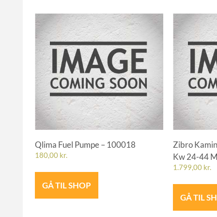
Qlima Fuel Pumpe – 100018
Zibro Kamin
180,00
kr.
Kw 24-44 
1.799,00
kr.
GÅ TIL SHOP
GÅ TIL S