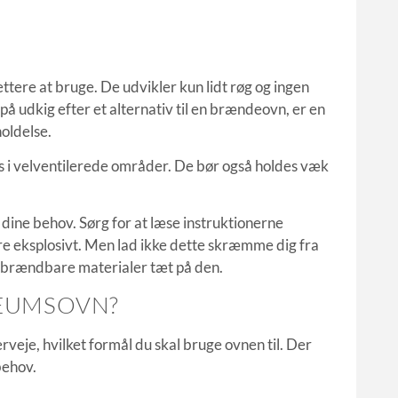
ere at bruge. De udvikler kun lidt røg og ingen
 udkig efter et alternativ til en brændeovn, er en
oldelse.
es i velventilerede områder. De bør også holdes væk
 dine behov. Sørg for at læse instruktionerne
e eksplosivt. Men lad ikke dette skræmme dig fra
e brændbare materialer tæt på den.
LEUMSOVN?
veje, hvilket formål du skal bruge ovnen til. Der
behov.