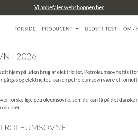
Vi anbefaler webshoppen her
FORSIDE
PRODUCENT
BEDST I TEST
OM /
N I 2026
dit hjem på uden brug af elektricitet.
Petroleumsovne fås i fors
er på gas og elektricitet, kan en petroleumsovn være et fornufti
 over forskellige petroleumsovne, som du kan få på det danske
rodukter!
PETROLEUMSOVNE