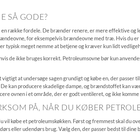
E SÅ GODE?
række fordele. De brænder renere, er mere effektive og lett
brændeovne, for eksempelvis brændeovne med træ. Hvis du er på
 er typisk meget nemme at betjene og kræver kun lidt vedligeh
, hvis de ikke bruges korrekt. Petroleumsovne bør kun anvend
vigtigt at undersøge sagen grundigt og købe en, der passer til
r. De kan producere skadelige dampe, og brændstoffet kan vær
ere ovnen i et område, der er godt ventileret, og ikke komm
KSOM PÅ, NÅR DU KØBER PETRO
u vil købe et petroleumskøkken. Først og fremmest skal du over
ndørs eller udendørs brug. Vælg den, der passer bedst til dine 