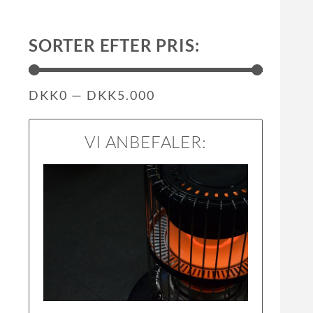
SORTER EFTER PRIS:
DKK
0
—
DKK
5.000
VI ANBEFALER: