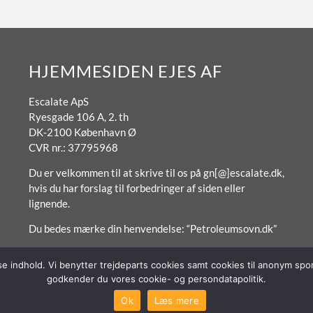
HJEMMESIDEN EJES AF
Escalate ApS
Ryesgade 106 A, 2. th
DK-2100 København Ø
CVR nr.: 37795968
Du er velkommen til at skrive til os på gn[@]escalate.dk,
hvis du har forslag til forbedringer af siden eller
lignende.
Du bedes mærke din henvendelse: “Petroleumsovn.dk”
sse indhold. Vi benytter trejdeparts cookies samt cookies til anonym s
godkender du vores cookie- og persondatapolitik.
Forside
Om / Kontakt
Betingelser
Ok
Læs mere