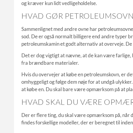
og kræver kun lidt vedligeholdelse.
HVAD GØR PETROLEUMSOVN
Sammenlignet med andre ovne har petroleumsovne en 
sod. De er også normalt billigere end andre typer 
petroleumskamin et godt alternativ at overveje. De
Det er dog vigtigt at nævne, at de kan være farlige
fra brændbare materialer.
Hvis du overvejer at købe en petroleumskovn, er det 
omhyggeligt og følge dem nøje for at undgå ulykke
at købe en. Du skal bare være opmærksom på at plac
HVAD SKAL DU VÆRE OPMÆR
Der er flere ting, du skal være opmærksom på, når d
findes forskellige modeller, der er beregnet til inde