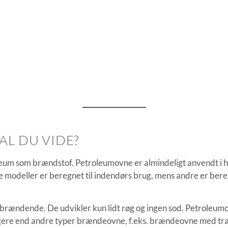
L DU VIDE?
leum som brændstof. Petroleumovne er almindeligt anvendt i 
le modeller er beregnet til indendørs brug, mens andre er bere
brændende. De udvikler kun lidt røg og ingen sod. Petroleumo
lligere end andre typer brændeovne, f.eks. brændeovne med t