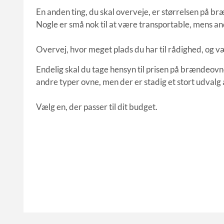
En anden ting, du skal overveje, er størrelsen på br
Nogle er små nok til at være transportable, mens an
Overvej, hvor meget plads du har til rådighed, og væ
Endelig skal du tage hensyn til prisen på brændeovn
andre typer ovne, men der er stadig et stort udvalg af
Vælg en, der passer til dit budget.